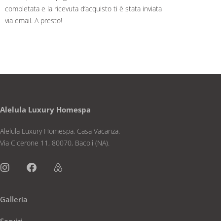
completata e la ricevuta d’acquisto ti è stata inviata
via email. A presto!
Alelula Luxury Homespa
Alelula Luxury Homespa, Casa Vacanza.
Via Cicerone 11, 80070, Bacoli (NA).
Galleria