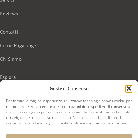
Servizi
Reviews
Contatti
Come Raggiungerci
Chi Siamo
Esplora
Gestisci Consenso
Privacy Policy
Per fornire le migliori esperienze, utilizziamo tecnologie come i cookie per
Termini e Condizioni
memorizzare e/o accedere alle informazioni del dispositivo. Il consenso a
queste tecnologie ci permetterà di elaborare dati come il comportamento
di navigazione o ID unici su questo sito. Non acconsentire o ritirare il
PRENOTA ORA
consenso può influire negativamente su alcune caratteristiche e funzioni.